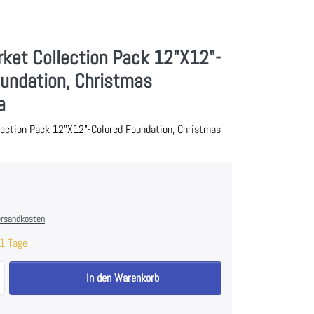
ket Collection Pack 12"X12"-
oundation, Christmas
a
lection Pack 12"X12"-Colored Foundation, Christmas
rsandkosten
1 Tage
49 And Market Collection Pack 12"X12"-Colored Foundation, Christmas 
In den Warenkorb