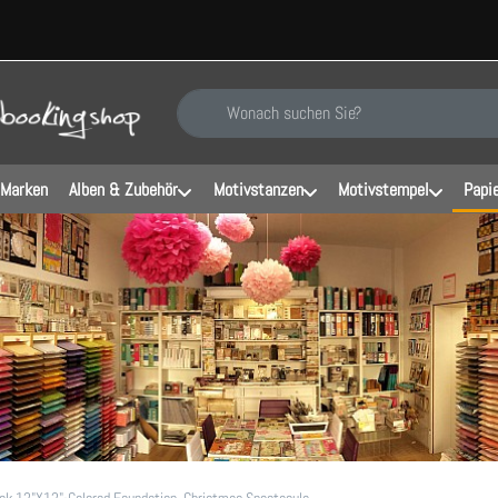
Geben Sie einen Suchbegriff ein. Während Sie ti
 Marken
Alben & Zubehör
Motivstanzen
Motivstempel
Papi
ack 12"X12"-Colored Foundation, Christmas Spectacula