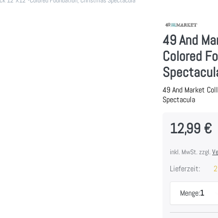
49 And Mar
Colored F
Spectacul
49 And Market Col
Spectacula
12,99 €
inkl. MwSt. zzgl.
Ve
Lieferzeit:
2
Menge:
1