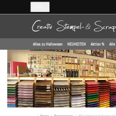
EUR
(€)
Alles zu Halloween
NEUHEITEN
Aktion %
Alle
Startseite
Papier
Designpapiere
49 And Market Collection P