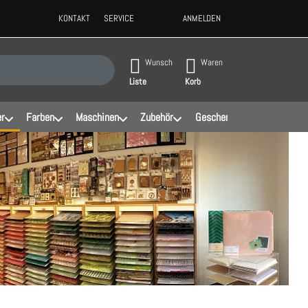
KONTAKT
SERVICE
ANMELDEN
ppen, erscheinen automatisch erste Ergebnisse. Drücken Sie die Eingabeta
Wunsch
Waren
Liste
Korb
er
Farben
Maschinen
Zubehör
Geschenke
Schablonen