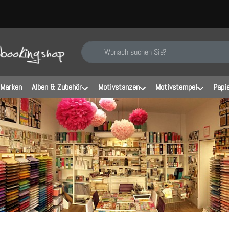
Geben Sie einen Suchbegriff ein. Während Sie ti
 Marken
Alben & Zubehör
Motivstanzen
Motivstempel
Papi