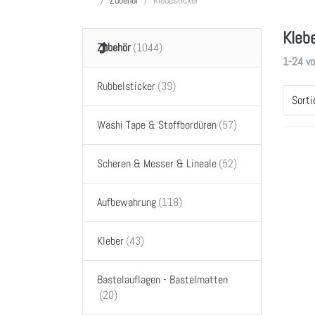
Kleb
Zubehör
Sucherg
1-24
v
Rubbelsticker
Sorti
Washi Tape & Stoffbordüren
Dr
Scheren & Messer & Lineale
ENT
m
Aufbewahrung
Opt
Gra
Kleber
Chr
T
Sti
Bastelauflagen - Bastelmatten
GRAPH
Gra