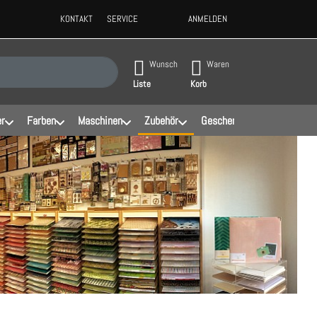
KONTAKT
SERVICE
ANMELDEN
ppen, erscheinen automatisch erste Ergebnisse. Drücken Sie die Eingabeta
Wunsch
Waren
Liste
Korb
er
Farben
Maschinen
Zubehör
Geschenke
Schablonen