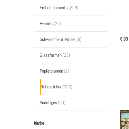
Chr
Embellishments
Sti
Eyelets
so
6,90
Schwämme & Pinsel
Giessformen
Dr
Papierblumen
ENT
m
Opt
Klebesticker
Gra
- 
Wat
Sonstiges
Coll
- S
GRAPH
Marke
Gra
Marke