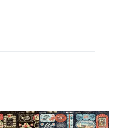
Drücken
Sie
ENTER für
mehr
Optionen
zu
Graphic45
- Catch of
the Day
Collection
- Stickers
GRAPHIC 45
45 - Love
Graphic45 - Catch