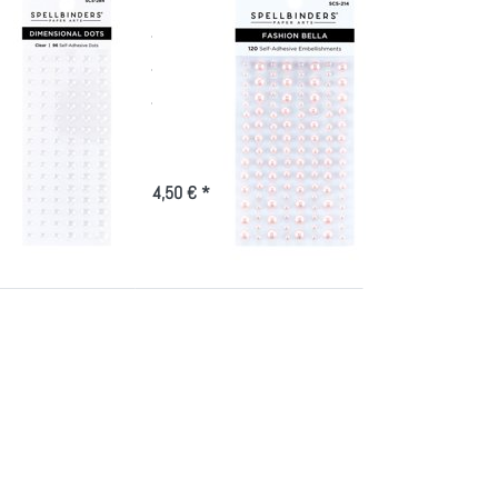
nders
Spellbinders
ional
Fashion Essentials
 Dots-Clear
Pearl Dots-Bella
Bella
ge
7 Werktage
4,50 € *
e
Drücken Sie
ENTER für
mehr
Optionen zu
s
Spellbinders
Color
Essentials
Gems
108/Pkg-
Opal