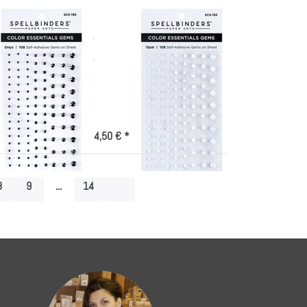
RS
SPELLBINDERS
nders Color
Spellbinders Color
ials Gems
Essentials Gems
g-Onyx
108/Pkg-Opal
Opal
ge
7 Werktage
4,50 € *
8
9
...
14