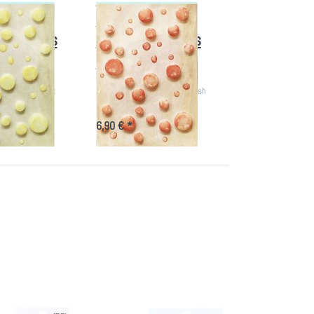
Coated
Epoxy Coated
g Bubbles
Wishing Bubbles
-Fizz
38/Pkg-Crush
t Epoxy Coated
49 And Market Epoxy Coated
les 38/Pkg-Fizz
Wishing Bubbles 38/Pkg-Crush
ge
21 Tage
6,90 € *
e
Drücken Sie
ENTER für
mehr
Optionen zu
s
Spellbinders
l
Fashion
Essentials
Pearl Dots-
Bella
RS
SPELLBINDERS