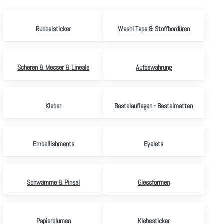
Rubbelsticker
Washi Tape & Stoffbordüren
Scheren & Messer & Lineale
Aufbewahrung
Kleber
Bastelauflagen - Bastelmatten
Embellishments
Eyelets
Schwämme & Pinsel
Giessformen
Papierblumen
Klebesticker