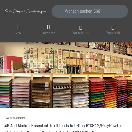
Geben Sie einen Suchbegriff ein. Während Sie
Wunschliste
Warenkorb
Menü
Anmelden
49 And Market Essential Textblends Rub-Ons 6"X8" 2/Pkg-Pewter