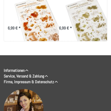
Essential Textblends
Essential Textblends
Rub-Ons 6"X8"
Rub-Ons 6"X8"
2/Pkg-Citrus
2/Pkg-Sage
6,99 € *
6,99 € *
Informationen
Service, Versand & Zahlung
Firma, Impressum & Datenschutz