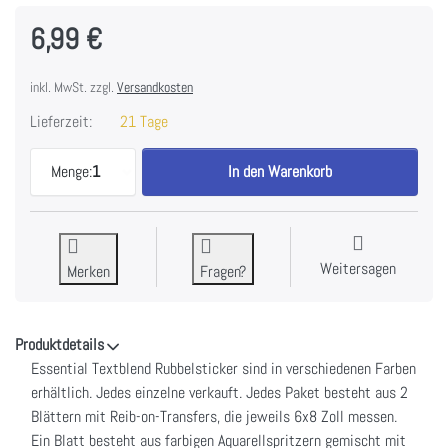
6,99 €
inkl. MwSt. zzgl.
Versandkosten
Lieferzeit:
21 Tage
49 And Market Essential Textblends Rub-Ons 6"X8
Menge:
1
In den Warenkorb
Weitersagen
Merken
Fragen?
Produktdetails
Essential Textblend Rubbelsticker sind in verschiedenen Farben
erhältlich. Jedes einzelne verkauft. Jedes Paket besteht aus 2
Blättern mit Reib-on-Transfers, die jeweils 6x8 Zoll messen.
Ein Blatt besteht aus farbigen Aquarellspritzern gemischt mit