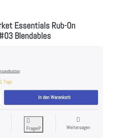
rket Essentials Rub-On
-#03 Blendables
rsandkosten
1 Tage
49 And Market Essentials Rub-On Transfers-#03 Blendables zu 7,00 €, 
In den Warenkorb
Weitersagen
Fragen?