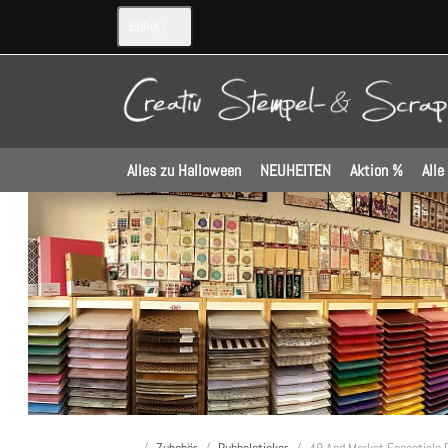
EUR
(€)
Alles zu Halloween
NEUHEITEN
Aktion %
Alle
Startseite
Zubehör
Rubbelsticker
49 And Market Essentials 