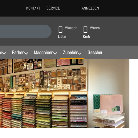
KONTAKT
SERVICE
ANMELDEN
ppen, erscheinen automatisch erste Ergebnisse. Drücken Sie die Eingabeta
Wunsch
Waren
Liste
Korb
er
Farben
Maschinen
Zubehör
Geschenke
Schablonen