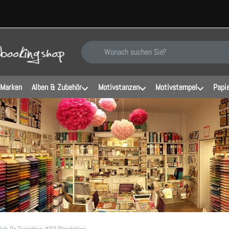
Geben Sie einen Suchbegriff ein. Während Sie ti
 Marken
Alben & Zubehör
Motivstanzen
Motivstempel
Papi
Rub-On Transfers-#03 Blendables