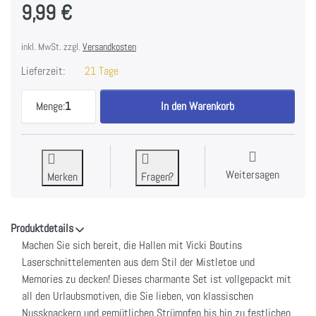
9,99 €
inkl. MwSt. zzgl.
Versandkosten
Lieferzeit:
21 Tage
49 And Market Laser Cut Outs-Elements, Mistleto
Menge:
1
In den Warenkorb
Weitersagen
Merken
Fragen?
Produktdetails
Machen Sie sich bereit, die Hallen mit Vicki Boutins
Laserschnittelementen aus dem Stil der Mistletoe und
Memories zu decken! Dieses charmante Set ist vollgepackt mit
all den Urlaubsmotiven, die Sie lieben, von klassischen
Nussknackern und gemütlichen Strümpfen bis hin zu festlichen