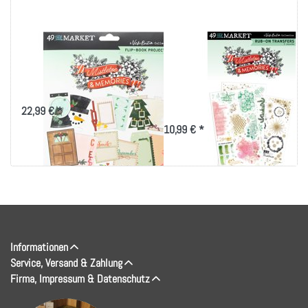
49 And Market Flip
49 And Market Rub-
Book Kit-Mistletoe
On Transfer Set-
And Memories
Blendable, Mistletoe
And Memories
22,99 € *
10,99 € *
Informationen
Service, Versand & Zahlung
Firma, Impressum & Datenschutz