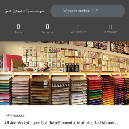
Geben Sie einen Suchbegriff ein. Während Sie
Wunschliste
Warenkorb
Menü
Anmelden
49 And Market Laser Cut Outs-Elements, Mistletoe And Memories