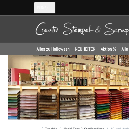
EUR
(€)
Alles zu Halloween
NEUHEITEN
Aktion %
Alle
Startseite
Zubehör
Washi Tape & Stoffbordüren
49 And Mark