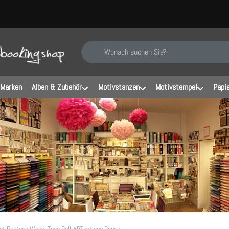
Geben Sie einen Suchbegriff ein. Während Sie ti
 Marken
Alben & Zubehör
Motivstanzen
Motivstempel
Papi
et Postage Washi Tape Roll-ARToptions Rouge