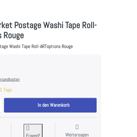
ket Postage Washi Tape Roll-
s Rouge
tage Washi Tape Roll-ARToptions Rouge
rsandkosten
1 Tage
49 And Market Postage Washi Tape Roll-ARToptions Rouge zu 6,90 €, Me
In den Warenkorb
Weitersagen
Fragen?