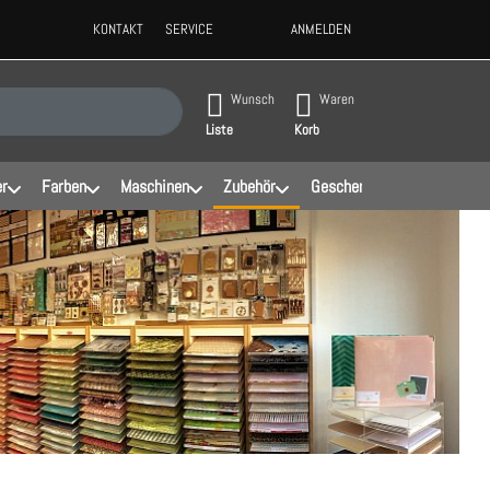
KONTAKT
SERVICE
ANMELDEN
ppen, erscheinen automatisch erste Ergebnisse. Drücken Sie die Eingabeta
Wunsch
Waren
Liste
Korb
er
Farben
Maschinen
Zubehör
Geschenke
Schablonen