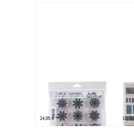
Tim Holtz Cling Stamps
49 
7"X8.5" Mini Swirly
She
Snowflakes
Colo
24,95 € *
10,99