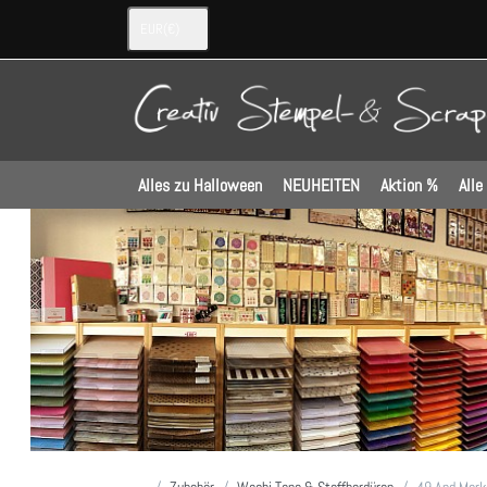
EUR
(€)
Alles zu Halloween
NEUHEITEN
Aktion %
Alle
Startseite
Zubehör
Washi Tape & Stoffbordüren
49 And Mark