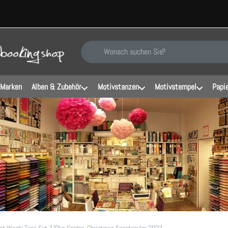
Geben Sie einen Suchbegriff ein. Während Sie ti
 Marken
Alben & Zubehör
Motivstanzen
Motivstempel
Papi
et Washi Tape Set 3/Pkg-Golden, Christmas Spectacular 2023