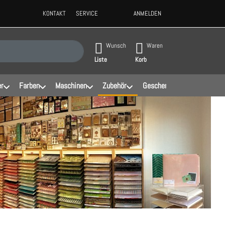
KONTAKT
SERVICE
ANMELDEN
ppen, erscheinen automatisch erste Ergebnisse. Drücken Sie die Eingabeta
Wunsch
Waren
Liste
Korb
er
Farben
Maschinen
Zubehör
Geschenke
Schablonen