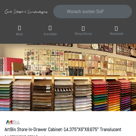
Geben Sie einen Suchbegriff ein. Während Sie
Wunschliste
Warenkorb
Menü
Anmelden
ArtBin Store-In-Drawer Cabinet-14.375"X6"X8.675" Translucent