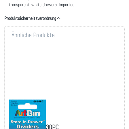
transparent, white drawers. Imported.
Produktsicherheitsverordnung
Ähnliche Produkte
Drücken
Sie
ENTER
für mehr
Optionen
zu ArtBin
Store-In-
Drawer
Dividers
10/Pkg-
Fits
6830PC
ARTBIN
ArtBin Store-In-
Drawer Dividers
10/Pkg-Fits 6830PC