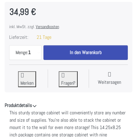
34,99 €
inkl. MwSt. zzgl.
Versandkosten
Lieferzeit:
21 Tage
ArtBin Store-In-Drawer Cabinet-14.375"X6"X8.675"
Menge:
1
In den Warenkorb
Weitersagen
Merken
Fragen?
Produktdetails
This sturdy storage cabinet will conveniently store any number
and size of supplies. You're also able to stack the cabinet or
mount it to the wall for even more storage! This 14.25x8.25
inch package contains one storage cabinet with nine