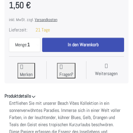
1,50 €
inkl. MwSt. zzgl.
Versandkosten
Lieferzeit:
21 Tage
Beach Vibes Double-Sided Cardstock 12"X12"-Shore
Menge:
1
In den Warenkorb
Weitersagen
Merken
Fragen?
Produktdetails
Entfliehen Sie mit unserer Beach Vibes Kollektion in ein
sonnenverwöhntes Paradies. Immerse sich in einer Welt voller
Farben, in der leuchtender, kühner Blues, Gelb, Orangen und
Teals den Geist eines tropischen Kurzurlaubs beschwören.
Diese Papiere erfassen die Essenz des Insellebens und