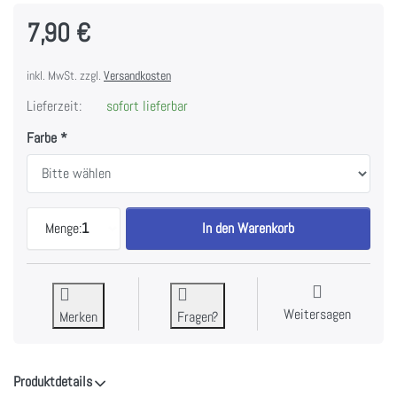
7,90 €
inkl. MwSt. zzgl.
Versandkosten
Lieferzeit:
sofort lieferbar
Farbe
Bind-It-All OWire Drahtbinderücken 1/2" in versch
Menge:
1
In den Warenkorb
Weitersagen
Merken
Fragen?
Produktdetails