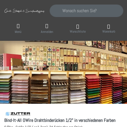
Geben Sie einen Suchbegriff ein. Während Sie
Wunschliste
Warenkorb
Menü
Anmelden
Bind-It-All OWire Drahtbinderücken 1/2" in verschiedenen Farben