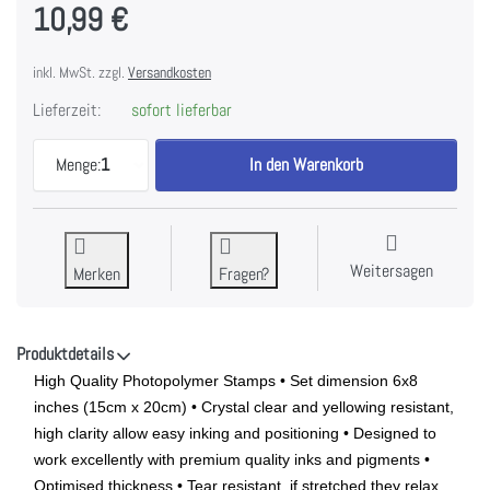
10,99 €
inkl. MwSt. zzgl.
Versandkosten
Lieferzeit:
sofort lieferbar
Ciao Bella - CLEAR STAMP SET 6"X8" ROMANTIC LA
Menge:
1
In den Warenkorb
Weitersagen
Merken
Fragen?
Produktdetails
High Quality Photopolymer Stamps • Set dimension 6x8
inches (15cm x 20cm) • Crystal clear and yellowing resistant,
high clarity allow easy inking and positioning • Designed to
work excellently with premium quality inks and pigments •
Optimised thickness • Tear resistant, if stretched they relax