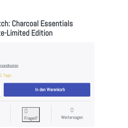
ch: Charcoal Essentials
te-Limited Edition
rsandkosten
1 Tage
Color Swatch: Charcoal Essentials Project Tote-Limited Edition zu 15,9
In den Warenkorb
Weitersagen
Fragen?