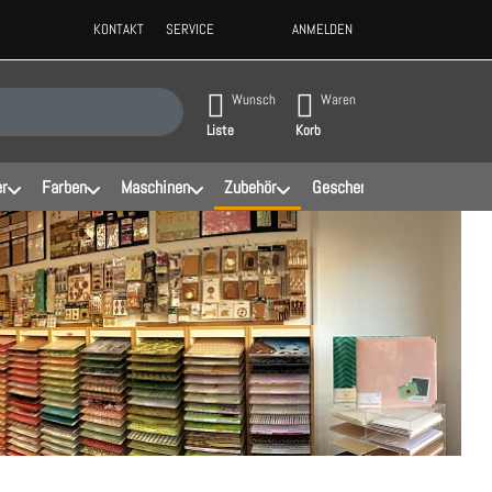
KONTAKT
SERVICE
ANMELDEN
ppen, erscheinen automatisch erste Ergebnisse. Drücken Sie die Eingabeta
Wunsch
Waren
Liste
Korb
er
Farben
Maschinen
Zubehör
Geschenke
Schablonen