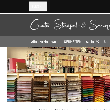
EUR
(€)
Alles zu Halloween
NEUHEITEN
Aktion %
Alle
Startseite
Zubehör
Klebesticker
Color Swatch: Charcoal Esse