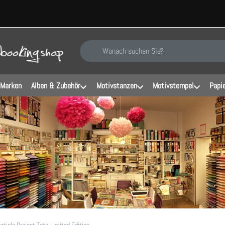
Geben Sie einen Suchbegriff ein. Während Sie ti
 Marken
Alben & Zubehör
Motivstanzen
Motivstempel
Papi
ntials Project Tote-Limited Edition