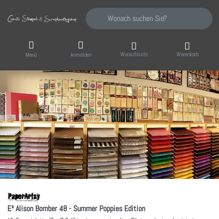
Geben Sie einen Suchbegriff ein. Während Sie
Wunschliste
Warenkorb
Menü
Anmelden
E³ Alison Bomber 48 - Summer Poppies Edition