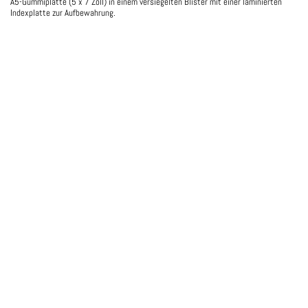
A5-Gummiplatte (5 x 7 Zoll) in einem versiegelten Blister mit einer laminierten
Indexplatte zur Aufbewahrung.