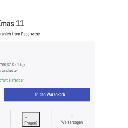
 Xmas 11
ranich from PaperArtsy
.766,67 € / 1 kg)
rsandkosten
fort lieferbar
Hot Pick: Xmas 11 zu 26,50 €, Menge 1.
In den Warenkorb
Weitersagen
Fragen?