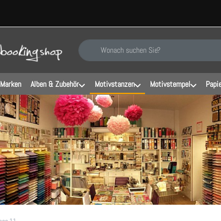
Geben Sie einen Suchbegriff ein. Während Sie ti
 Marken
Alben & Zubehör
Motivstanzen
Motivstempel
Papi
mas 11