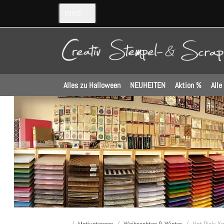
EUR
(€)
Alles zu Halloween
NEUHEITEN
Aktion %
Alle
Startseite
Motivstanzen
Weihnachten & Winter
Hot Pick: X