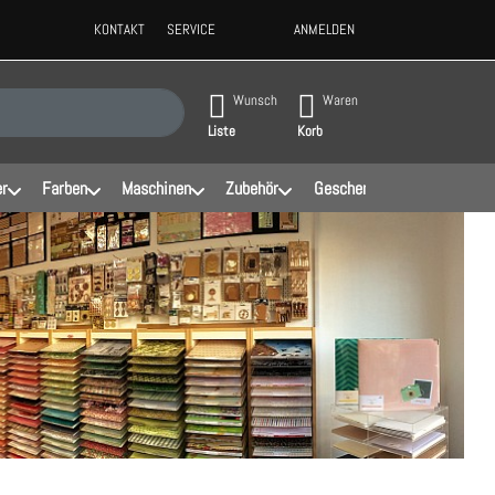
KONTAKT
SERVICE
ANMELDEN
ppen, erscheinen automatisch erste Ergebnisse. Drücken Sie die Eingabeta
Wunsch
Waren
Liste
Korb
er
Farben
Maschinen
Zubehör
Geschenke
Schablonen