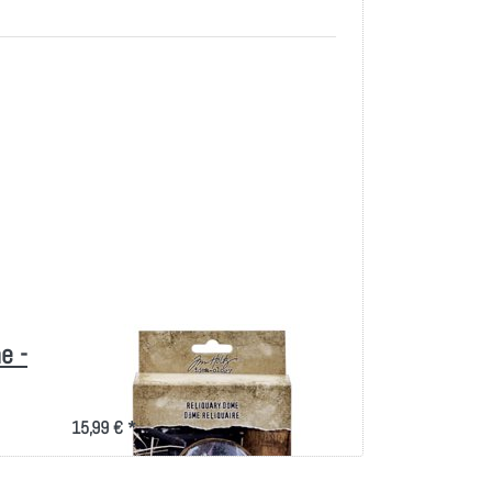
e -
Idea-Ology Reliquary
Dome-
15,99 € *