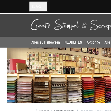
EUR
(€)
Alles zu Halloween
NEUHEITEN
Aktion %
Alle
Startseite
Zubehör
Embellishments
Idea-Ology Display Dom