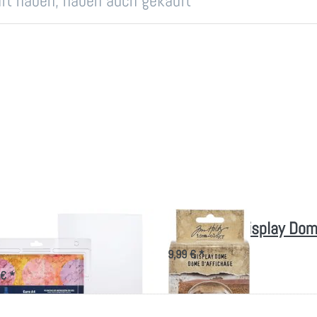
auft haben, haben auch gekauft
Press - Gel
Idea-Ology Display Dom
ckplatte 21 x 30 cm
9,99 € *
 € *