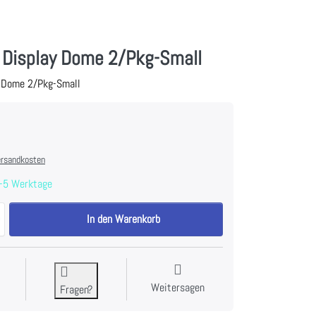
y Display Dome 2/Pkg-Small
y Dome 2/Pkg-Small
rsandkosten
-5 Werktage
Idea-Ology Display Dome 2/Pkg-Small zu 10,99 €, Menge 1.
In den Warenkorb
Weitersagen
Fragen?