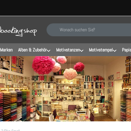
Geben Sie einen Suchbegriff ein. Während Sie ti
 Marken
Alben & Zubehör
Motivstanzen
Motivstempel
Papi
e 2/Pkg-Small