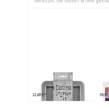
Benutzer, die diesen Artikel gek
Tim Holtz Distress Crayon
Gel 
Tin - Empty
Dru
12,49 € *
39,90