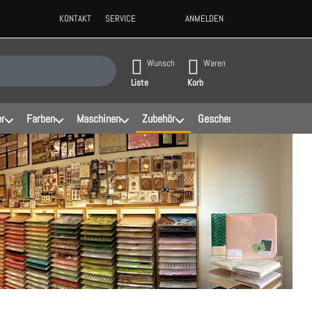
KONTAKT
SERVICE
ANMELDEN
ppen, erscheinen automatisch erste Ergebnisse. Drücken Sie die Eingabeta
Wunsch
Waren
Liste
Korb
er
Farben
Maschinen
Zubehör
Geschenke
Schablonen