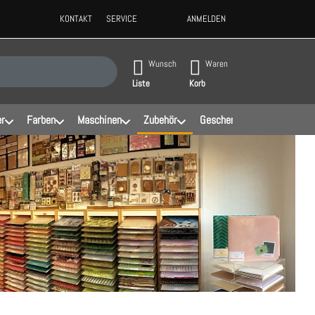
KONTAKT
SERVICE
ANMELDEN
ppen, erscheinen automatisch erste Ergebnisse. Drücken Sie die Eingabeta
Wunsch
Waren
Liste
Korb
er
Farben
Maschinen
Zubehör
Geschenke
Schablonen