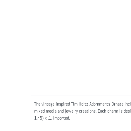
The vintage-inspired Tim Holtz Adornments Ornate incl
mixed media and jewelry creations. Each charm is desig
1.45) x .1. Imported.