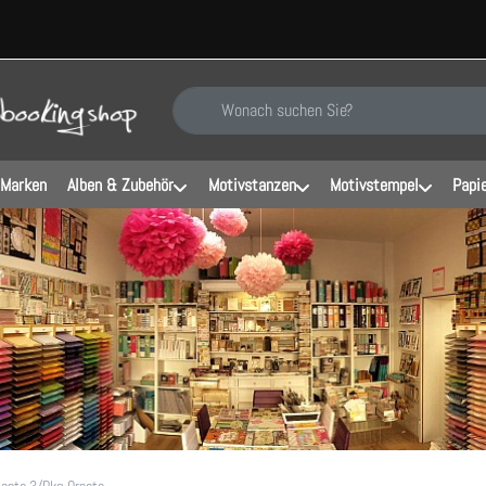
Geben Sie einen Suchbegriff ein. Während Sie ti
 Marken
Alben & Zubehör
Motivstanzen
Motivstempel
Papi
ments 3/Pkg-Ornate