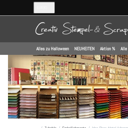
EUR
(€)
Alles zu Halloween
NEUHEITEN
Aktion %
Alle
Startseite
Zubehör
Embellishments
Idea-Ology Metal Adorn