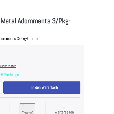
y Metal Adornments 3/Pkg-
Adornments 3/Pkg-Ornate
rsandkosten
-5 Werktage
Idea-Ology Metal Adornments 3/Pkg-Ornate zu 8,99 €, Menge 1.
In den Warenkorb
Weitersagen
Fragen?