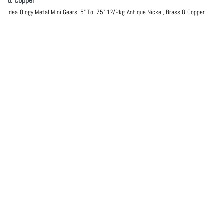
& Copper
Idea-Ology Metal Mini Gears .5" To .75" 12/Pkg-Antique Nickel, Brass & Copper