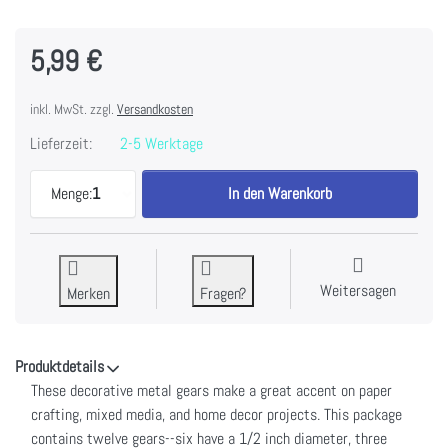
5,99 €
inkl. MwSt. zzgl.
Versandkosten
Lieferzeit:
2-5 Werktage
Idea-Ology Metal Mini Gears .5" To .75" 12/Pkg-An
Menge:
1
In den Warenkorb
Weitersagen
Merken
Fragen?
Produktdetails
These decorative metal gears make a great accent on paper
crafting, mixed media, and home decor projects. This package
contains twelve gears--six have a 1/2 inch diameter, three