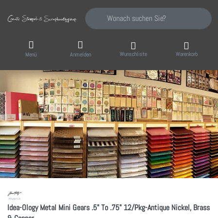
Geben Sie einen Suchbegriff ein. Während Sie
Wunschliste
Warenkorb
Menü
Anmelden
Idea-Ology Metal Mini Gears .5" To .75" 12/Pkg-Antique Nickel, Brass