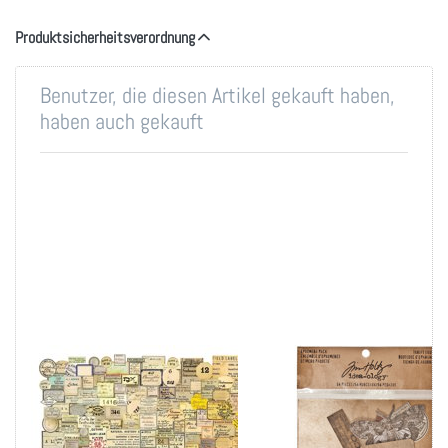
Produktsicherheitsverordnung
Benutzer, die diesen Artikel gekauft haben,
haben auch gekauft
Idea-Ology Ephemera
Idea-Ology Ephemera
Snippets 233/Pkg-
Pack 54/Pkg-Thrift
Curator
Shop