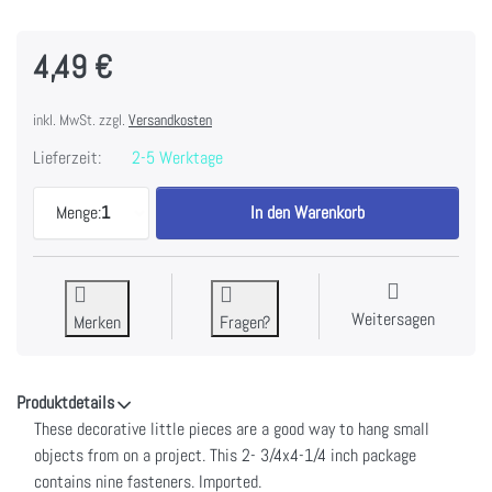
4,49 €
inkl. MwSt. zzgl.
Versandkosten
Lieferzeit:
2-5 Werktage
Idea-Ology Metal Ring W/Brad Fastener .25" 9/Pkg-
Menge:
1
In den Warenkorb
Weitersagen
Merken
Fragen?
Produktdetails
These decorative little pieces are a good way to hang small
objects from on a project. This 2- 3/4x4-1/4 inch package
contains nine fasteners. Imported.