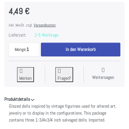
4,49 €
inkl. MwSt. zzgl.
Versandkosten
Lieferzeit:
2-5 Werktage
Idea-Ology Salvaged Dolls 3/Pkg-1.75" zu 4,49 €, 
Menge:
1
In den Warenkorb
Weitersagen
Merken
Fragen?
Produktdetails
Glazed dolls inspired by vintage figurines used for altered art,
jewelry or to display in the configurations. This package
contains three 1-3/4x3/4 inch salvaged dolls. Imported.