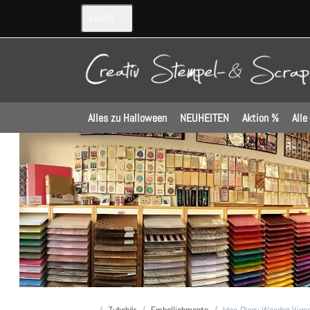
EUR
(€)
Alles zu Halloween
NEUHEITEN
Aktion %
Alle
Startseite
Zubehör
Embellishments
Idea-Ology Wooden Vign