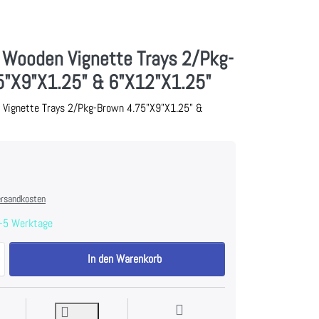
 Wooden Vignette Trays 2/Pkg-
5"X9"X1.25" & 6"X12"X1.25"
 Vignette Trays 2/Pkg-Brown 4.75"X9"X1.25" &
rsandkosten
-5 Werktage
Idea-Ology Wooden Vignette Trays 2/Pkg-Brown 4.75"X9"X1.25" & 6"X12
In den Warenkorb