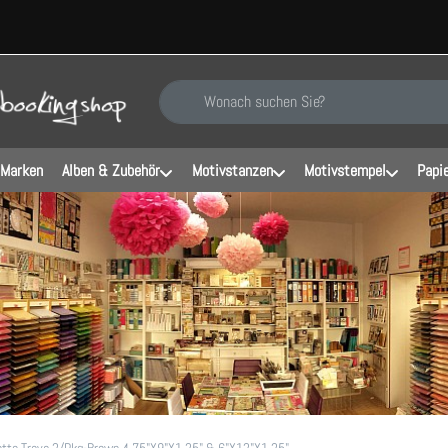
Geben Sie einen Suchbegriff ein. Während Sie ti
 Marken
Alben & Zubehör
Motivstanzen
Motivstempel
Papi
ette Trays 2/Pkg-Brown 4.75"X9"X1.25" & 6"X12"X1.25"