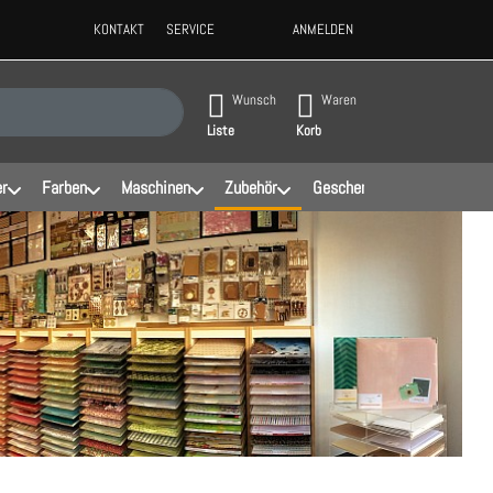
KONTAKT
SERVICE
ANMELDEN
ppen, erscheinen automatisch erste Ergebnisse. Drücken Sie die Eingabeta
Wunsch
Waren
Liste
Korb
er
Farben
Maschinen
Zubehör
Geschenke
Schablonen