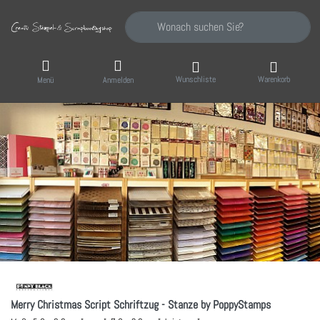
Geben Sie einen Suchbegriff ein. Während Sie
Wunschliste
Warenkorb
Menü
Anmelden
Merry Christmas Script Schriftzug - Stanze by PoppyStamps