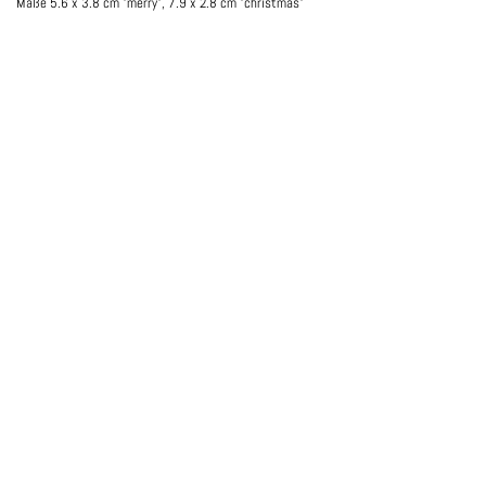
Maße 5.6 x 3.8 cm "merry", 7.9 x 2.8 cm "christmas"