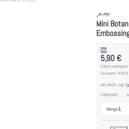
Mini Botan
Embossing 
Deal
5,90 €
Es handelt sich um
Zuletzt niedrigster 
Sie sparen:
4,00 €
inkl. MwSt. zzgl.
Ve
Lieferzeit:
so
Menge:
1