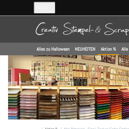
EUR
(€)
Alles zu Halloween
NEUHEITEN
Aktion %
Alle
Startseite
Aktion %
Mini Botanical - Sizzix Texture Fades Embos