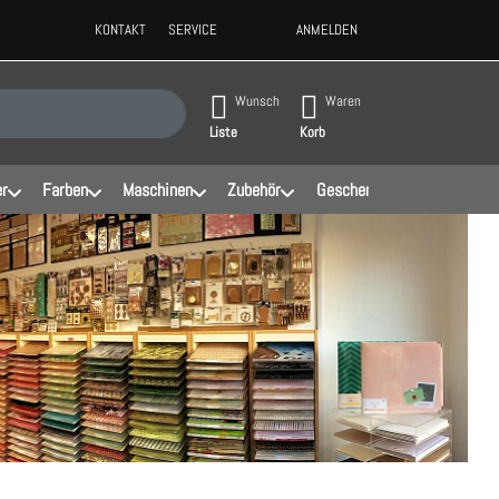
KONTAKT
SERVICE
ANMELDEN
ppen, erscheinen automatisch erste Ergebnisse. Drücken Sie die Eingabeta
Wunsch
Waren
Liste
Korb
er
Farben
Maschinen
Zubehör
Geschenke
Schablonen