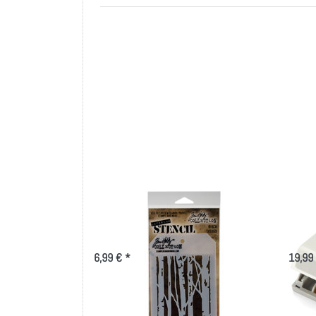
Tim Holtz Layered Stencil
Larg
4.125"X8.5"-Birch
50,
6,99 € *
19,99