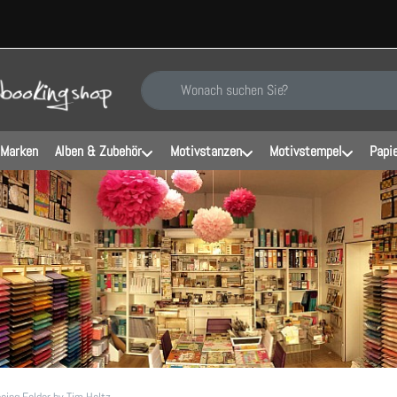
Geben Sie einen Suchbegriff ein. Während Sie ti
 Marken
Alben & Zubehör
Motivstanzen
Motivstempel
Papi
sing Folder by Tim Holtz