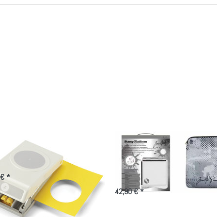
e Punch-Circle, 2" =
Tim Holtz
8 mm
Stempelplattform mit
Schutzhülle
 € *
42,90 € *