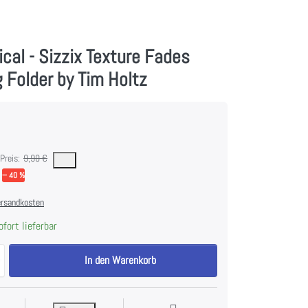
ical - Sizzix Texture Fades
Folder by Tim Holtz
 den niedrigsten Preis des Produktes in den letzten 30 Tagen vor der Anwendung der Pre
Preis:
9,90 €
− 40 %
rsandkosten
fort lieferbar
Mini Botanical - Sizzix Texture Fades Embossing Folder by Tim Holtz zu
In den Warenkorb