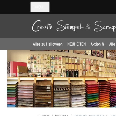
EUR
(€)
Alles zu Halloween
NEUHEITEN
Aktion %
Alle
Startseite
Farben
Mix Media
PaperArtsy Infusions Dye - Fran