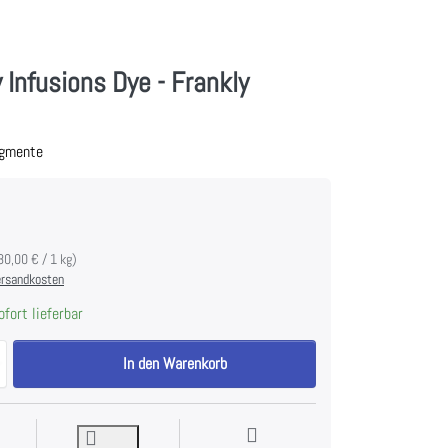
 Infusions Dye - Frankly
igmente
80,00 € / 1 kg)
rsandkosten
fort lieferbar
PaperArtsy Infusions Dye - Frankly Scarlet zu 2,70 €, Menge 1.
In den Warenkorb