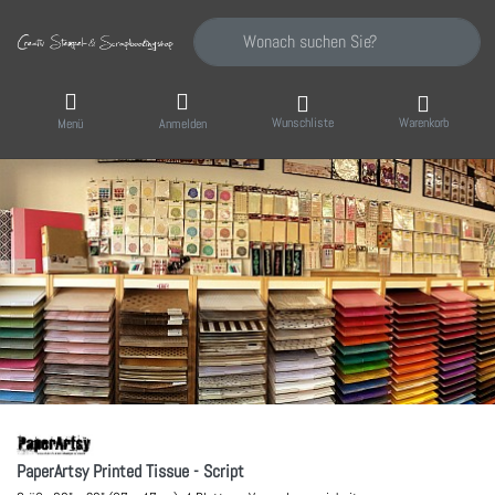
Geben Sie einen Suchbegriff ein. Während Sie
Wunschliste
Warenkorb
Menü
Anmelden
PaperArtsy Printed Tissue - Script