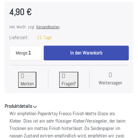
4,90 €
inkl. MwSt. zzgl.
Versandkosten
Lieferzeit:
21 Tage
PaperArtsy Printed Tissue - Script zu 4,90 €, Meng
Menge:
1
In den Warenkorb
Weitersagen
Merken
Fragen?
Produktdetails
Wir empfehlen PaperArtsy Fresco Finish Matte Glaze als
Kleber. Dies ist ein sehr flüssiger Kleber/Versiegeler, der beim
Trocknen ein mattes Finish hinterlässt. Da Seidenpapier im
nassen Zustand extrem empfindlich wird, empfehlen wir zwei