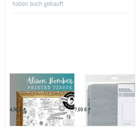
haben auch gekauft
PaperArtsy Printed
We R Ring Photo
Tissue - Alison
Sleeves 8.5"X11"
Bomber
10/Pkg-Full Page
4,90 € *
7,69 € *