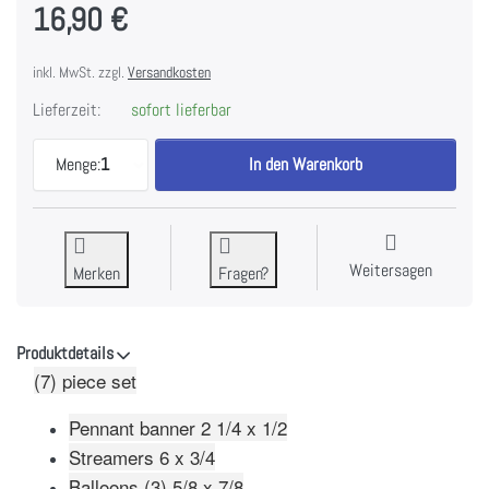
16,90 €
inkl. MwSt. zzgl.
Versandkosten
Lieferzeit:
sofort lieferbar
Party Decor - Die-namics zu 16,90 €, Menge 1.
Menge:
1
In den Warenkorb
Weitersagen
Merken
Fragen?
Produktdetails
(7) piece set
Pennant banner 2 1/4 x 1/2
Streamers 6 x 3/4
Balloons (3) 5/8 x 7/8