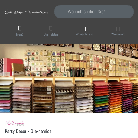
Geben Sie einen Suchbegriff ein. Während Sie
Wunschliste
Warenkorb
Menü
Anmelden
Party Decor - Die-namics