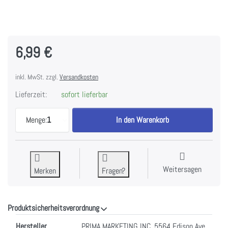
6,99 €
inkl. MwSt. zzgl.
Versandkosten
Lieferzeit:
sofort lieferbar
Prima Marketing - Thirty-One Collection - Metal C
Menge:
1
In den Warenkorb
Weitersagen
Merken
Fragen?
Produktsicherheitsverordnung
Produktsicherheitsverordnung
Hersteller
PRIMA MARKETING INC. 5564 Edison Ave.