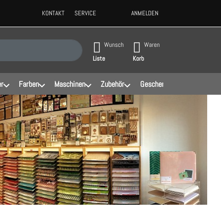
KONTAKT
SERVICE
ANMELDEN
ppen, erscheinen automatisch erste Ergebnisse. Drücken Sie die Eingabeta
Wunsch
Waren
Liste
Korb
er
Farben
Maschinen
Zubehör
Geschenke
Schablonen