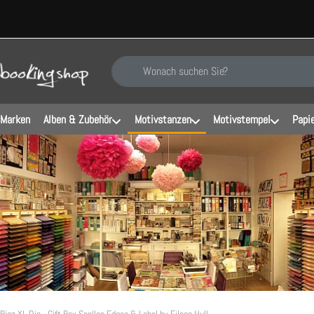
Geben Sie einen Suchbegriff ein. Während Sie ti
 Marken
Alben & Zubehör
Motivstanzen
Motivstempel
Papi
 Bigz XL Die - Gift Box Scallop Edges & Label by Eileen Hull