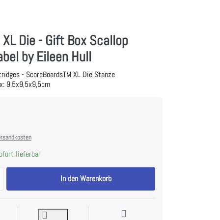
 XL Die - Gift Box Scallop
bel by Eileen Hull
tridges - ScoreBoardsTM XL Die Stanze
x: 9,5x9,5x9,5cm
rsandkosten
fort lieferbar
Sizzix Bigz XL Die - Gift Box Scallop Edges & Label by Eileen Hull zu 43
In den Warenkorb