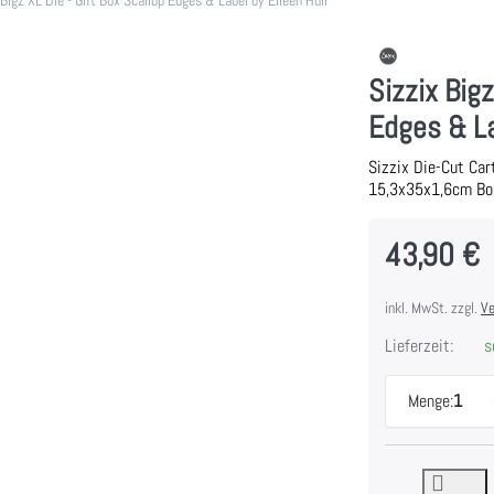
Sizzix Bigz
Edges & La
Sizzix Die-Cut Car
15,3x35x1,6cm Bo
43,90 €
inkl. MwSt. zzgl.
Ve
Lieferzeit:
so
Menge:
1