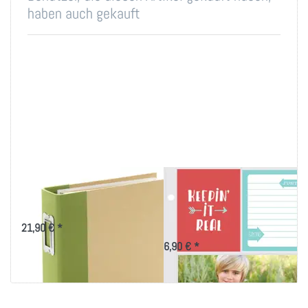
haben auch gekauft
Sn@p! Album Grün
Sn@p! Insta-Pocket
by Simple Stories
Pages 3x4/4x6 by
Simple Stories
21,90 € *
6,90 € *