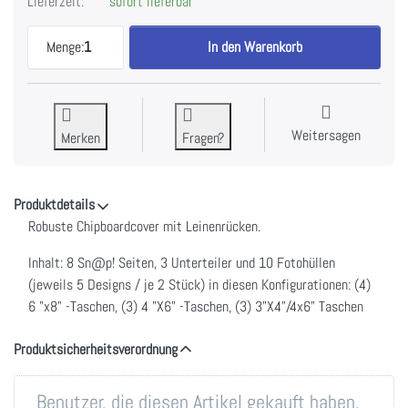
Lieferzeit:
sofort lieferbar
Sn@p! Album Blush by Simple Stories zu 21,90 €,
Menge:
1
In den Warenkorb
Weitersagen
Merken
Fragen?
Produktdetails
Robuste Chipboardcover mit Leinenrücken.
Inhalt: 8 Sn@p! Seiten, 3 Unterteiler und 10 Fotohüllen
(jeweils 5 Designs / je 2 Stück) in diesen Konfigurationen: (4)
6 "x8" -Taschen, (3) 4 "X6" -Taschen, (3) 3"X4"/4x6" Taschen
Produktsicherheitsverordnung
Benutzer, die diesen Artikel gekauft haben,