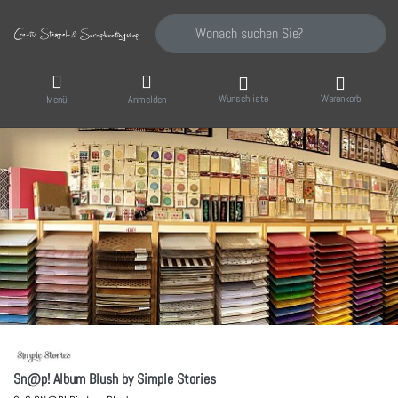
Geben Sie einen Suchbegriff ein. Während Sie
Wunschliste
Warenkorb
Menü
Anmelden
Sn@p! Album Blush by Simple Stories