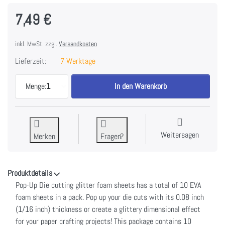
7,49 €
inkl. MwSt. zzgl.
Versandkosten
Lieferzeit:
7 Werktage
Spellbinders Pop-Up Die Cutting Glitter Foam She
Menge:
1
In den Warenkorb
Weitersagen
Merken
Fragen?
Produktdetails
Pop-Up Die cutting glitter foam sheets has a total of 10 EVA
foam sheets in a pack. Pop up your die cuts with its 0.08 inch
(1/16 inch) thickness or create a glittery dimensional effect
for your paper crafting projects! This package contains 10