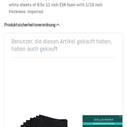
white sheets of 8.5x 11 inch EVA foam with 1/16 inch
thickness. Imported.
Produktsicherheitsverordnung
Benutzer, die diesen Artikel gekauft haben,
haben auch gekauft
Spellbinders Pop-Up
Spellbinders 3d
Die Cutting Glitter
Embossing Folder