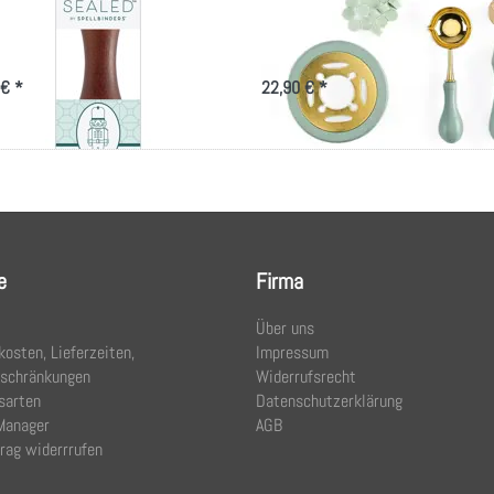
mp-Nutcracker
Studio Light
cker
Komplettes Set zum Herstellen von
Wachssiegeln
 € *
22,90 € *
e
Firma
Über uns
osten, Lieferzeiten,
Impressum
eschränkungen
Widerrufsrecht
sarten
Datenschutzerklärung
Manager
AGB
rag widerrrufen