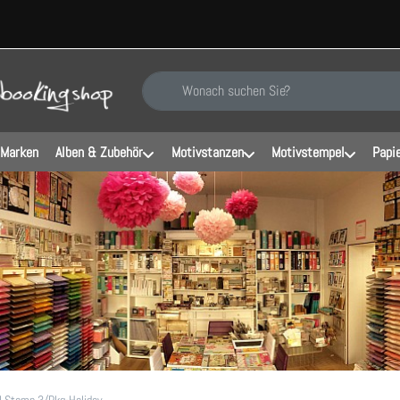
Geben Sie einen Suchbegriff ein. Während Sie ti
 Marken
Alben & Zubehör
Motivstanzen
Motivstempel
Papi
l Stamp 3/Pkg-Holiday