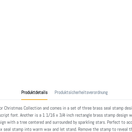
Produktdetails
Produktsicherheitsverordnung
or Christmas Collection and comes in a set of three brass seal stamp desi
script font. Another is a 1 1/16 x 3/4-inch rectangle brass stamp design 
ign with a tree centered and surrounded by sparkling stars. Perfect to acc
x seal stamp into warm wax and let stand. Remove the stamp to reveal the