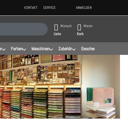
KONTAKT
SERVICE
ANMELDEN
ppen, erscheinen automatisch erste Ergebnisse. Drücken Sie die Eingabeta
Wunsch
Waren
Liste
Korb
er
Farben
Maschinen
Zubehör
Geschenke
Schablonen