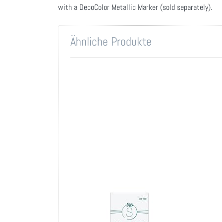
with a DecoColor Metallic Marker (sold separately).
Ähnliche Produkte
Drücken Sie
Drück
ENTER für
ENTE
mehr
me
Optionen zu
Optio
Spellbinders
Spellb
Wax Seal
Wax 
Stamp-
Sta
Merry
Nutcr
Christmas
Oval
SPELLBINDERS
SPELLB
Spellbinders Wax Seal
Spel