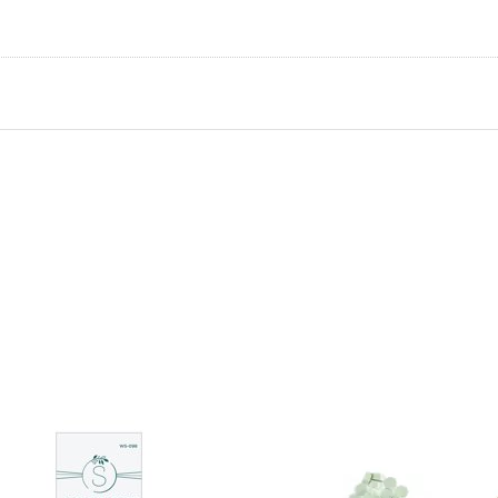
en Sie
Drücken Sie
R für
ENTER für
hr
mehr
nen zu
Optionen zu
inders
Siegelwachs
Seal
Starterset
mp-
by Studio
acker
Light
INDERS
STUDIO LIGHT
lbinders Wax Seal
Siegelwachs Starterse