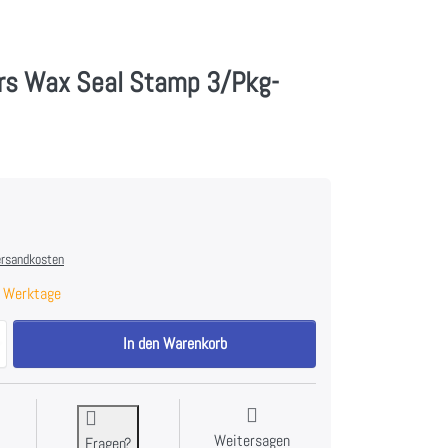
ers Wax Seal Stamp 3/Pkg-
rsandkosten
 Werktage
Spellbinders Wax Seal Stamp 3/Pkg-Holiday zu 49,90 €, Menge 1.
In den Warenkorb
Weitersagen
Fragen?