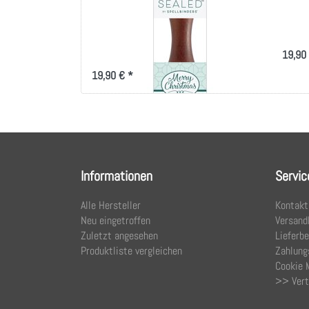
Stamp-Merry Christmas
Sta
Oval
Nutcra
Merry Christmas Oval
19,90
19,90 € *
Informationen
Servic
Alle Hersteller
Kontakt
Neu eingetroffen
Versandk
Zuletzt angesehen
Lieferb
Produktliste vergleichen
Zahlung
Cookie 
>> Vert