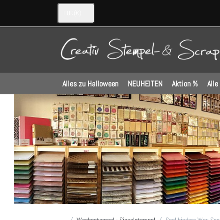
EUR
(€)
Alles zu Halloween
NEUHEITEN
Aktion %
Alle
Startseite
Wachsstempel - Siegelstempel
Spellbinders Wax Sea