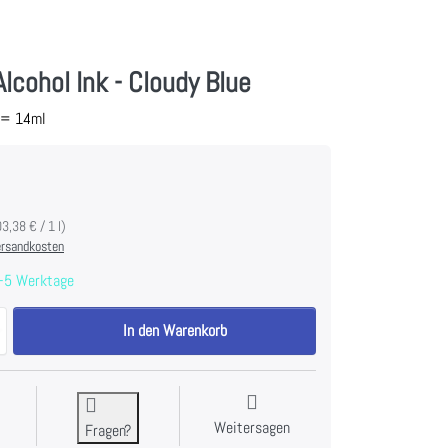
Alcohol Ink - Cloudy Blue
z = 14ml
03,38 € / 1 l)
rsandkosten
-5 Werktage
Tim Holtz Alcohol Ink - Cloudy Blue zu 4,49 €, Menge 1.
In den Warenkorb
Weitersagen
Fragen?