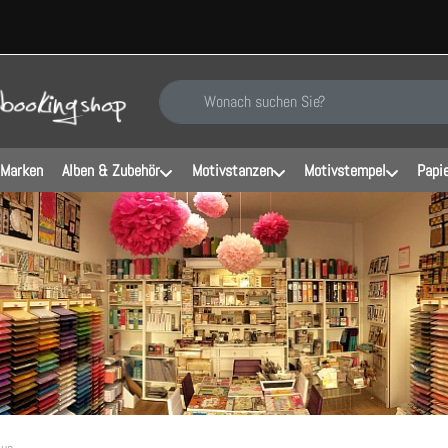
Geben Sie einen Suchbegriff ein. Während Sie ti
 Marken
Alben & Zubehör
Motivstanzen
Motivstempel
Papi
lue