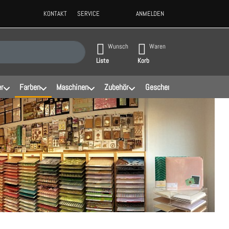
KONTAKT
SERVICE
ANMELDEN
ppen, erscheinen automatisch erste Ergebnisse. Drücken Sie die Eingabeta
Wunsch
Waren
Liste
Korb
er
Farben
Maschinen
Zubehör
Geschenke
Schablonen