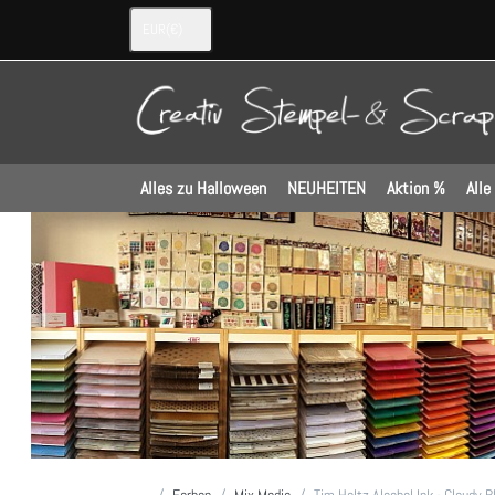
EUR
(€)
Alles zu Halloween
NEUHEITEN
Aktion %
Alle
Startseite
Farben
Mix Media
Tim Holtz Alcohol Ink - Cloudy B