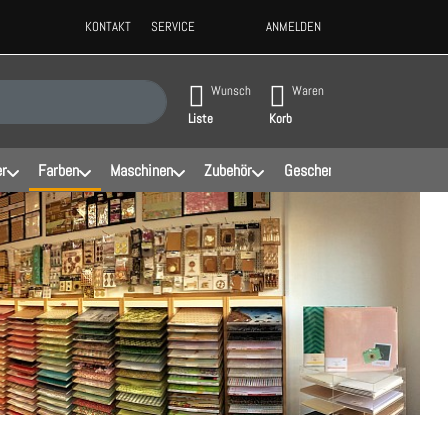
KONTAKT
SERVICE
ANMELDEN
ppen, erscheinen automatisch erste Ergebnisse. Drücken Sie die Eingabeta
Wunsch
Waren
Liste
Korb
er
Farben
Maschinen
Zubehör
Geschenke
Schablonen