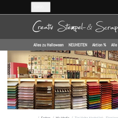
EUR
(€)
Alles zu Halloween
NEUHEITEN
Aktion %
Alle
Startseite
Farben
Mix Media
Tim Holtz Alcohol Ink - Flaming