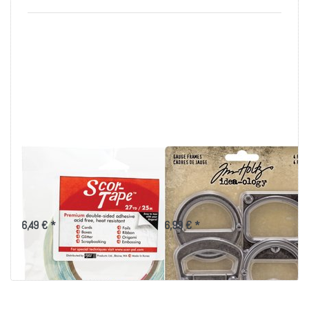
Scor-Tape
Idea-Ology Metal
doppelseitiges
Gauge Frames 2"X2"
Klebeband 6,4 mm
4/Pkg-
6,49 € *
6,99 € *