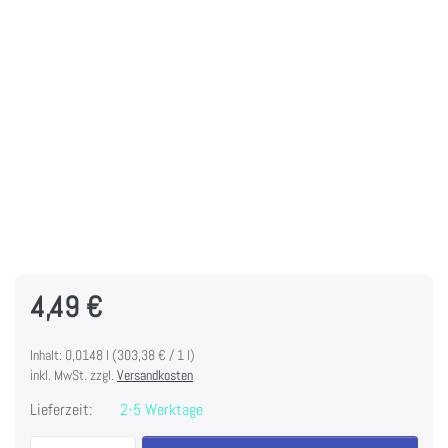
4,49 €
Inhalt: 0,0148 l (303,38 € / 1 l)
inkl. MwSt. zzgl.
Versandkosten
Lieferzeit:
2-5 Werktage
Tim Holtz Alcohol Ink - Sepia zu 4,49 €, Menge 1.