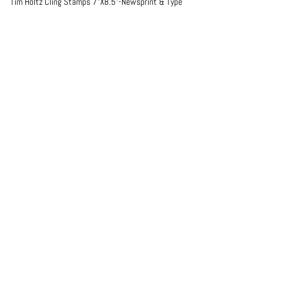
Tim Holtz Cling Stamps 7"X8.5"-Newsprint & Type