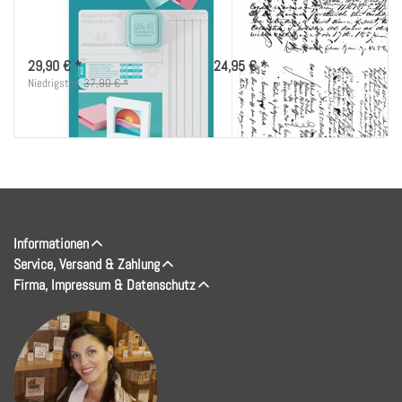
Shadow Box Punch
Stamps 7"X8.5"-
Board
Ledger Script
29,90 € *
24,95 € *
Niedrigster:
37,90 € *
Informationen
Service, Versand & Zahlung
Firma, Impressum & Datenschutz