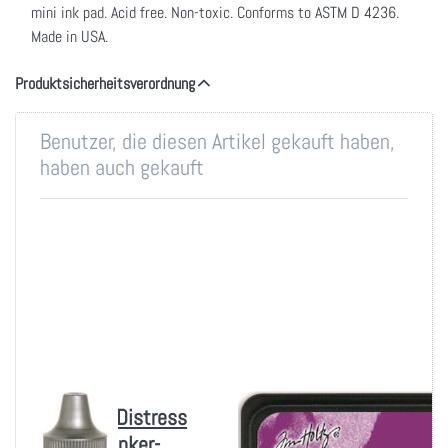
mini ink pad. Acid free. Non-toxic. Conforms to ASTM D 4236.
Made in USA.
Produktsicherheitsverordnung
Benutzer, die diesen Artikel gekauft haben,
haben auch gekauft
Tim Holtz Distress
Tim Holtz Distress
Oxides Reinker-
Mini Ink Pad-