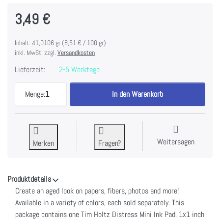
3,49 €
Inhalt: 41,0106 gr (8,51 € / 100 gr)
inkl. MwSt. zzgl.
Versandkosten
Lieferzeit:
2-5 Werktage
Tim Holtz Distress Mini Ink Pad-Saltwater Taffy z
Menge:
1
In den Warenkorb
Weitersagen
Merken
Fragen?
Produktdetails
Create an aged look on papers, fibers, photos and more!
Available in a variety of colors, each sold separately. This
package contains one Tim Holtz Distress Mini Ink Pad, 1x1 inch