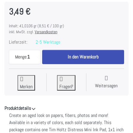
3,49 €
Inhalt: 41,0106 gr (8,51 € / 100 gr)
inkl. MwSt. zzgl.
Versandkosten
Lieferzeit:
2-5 Werktage
Tim Holtz Distress Mini Ink Pad-Tattered Rose zu 
Menge:
1
In den Warenkorb
Weitersagen
Merken
Fragen?
Produktdetails
Create an aged look on papers, fibers, photos and more!
Available in a variety of colors, each sold separately. This
package contains one Tim Holtz Distress Mini Ink Pad, 1x1 inch