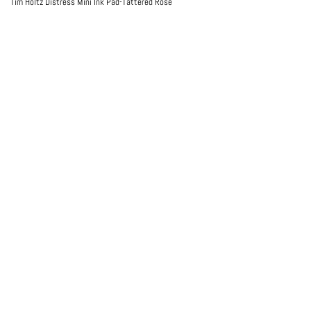
Tim Holtz Distress Mini Ink Pad-Tattered Rose