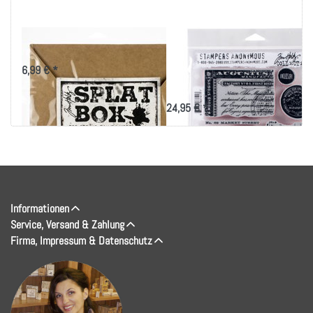
Tim Holtz Splatbox-
Tim Holtz Cling
Stamps 7"X8.5"-
6,99 € *
Etcetera
24,95 € *
Informationen
Service, Versand & Zahlung
Firma, Impressum & Datenschutz