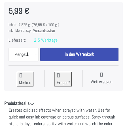
5,99 €
Inhalt: 7,825 gr (76,55 € / 100 gr)
inkl. MwSt. zzgl.
Versandkosten
Lieferzeit:
2-5 Werktage
Tim Holtz Distress Oxide Spray 1.9fl oz-Victorian 
Menge:
1
In den Warenkorb
Weitersagen
Merken
Fragen?
Produktdetails
Creates oxidized effects when sprayed with water. Use for
quick and easy ink coverage on porous surfaces. Spray through
stencils, layer colors, spritz with water and watch the color