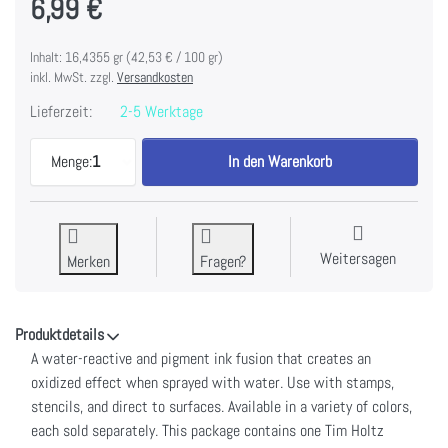
6,99 €
Inhalt: 16,4355 gr (42,53 € / 100 gr)
inkl. MwSt. zzgl.
Versandkosten
Lieferzeit:
2-5 Werktage
Tim Holtz Distress Oxides Ink Pad-Frayed Burlap z
Menge:
1
In den Warenkorb
Weitersagen
Merken
Fragen?
Produktdetails
A water-reactive and pigment ink fusion that creates an
oxidized effect when sprayed with water. Use with stamps,
stencils, and direct to surfaces. Available in a variety of colors,
each sold separately. This package contains one Tim Holtz