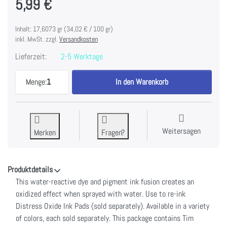
5,99 €
Inhalt: 17,6073 gr (34,02 € / 100 gr)
inkl. MwSt. zzgl.
Versandkosten
Lieferzeit:
2-5 Werktage
Tim Holtz Distress Oxides Reinker-Shaded Lilac zu
Menge:
1
In den Warenkorb
Weitersagen
Merken
Fragen?
Produktdetails
This water-reactive dye and pigment ink fusion creates an
oxidized effect when sprayed with water. Use to re-ink
Distress Oxide Ink Pads (sold separately). Available in a variety
of colors, each sold separately. This package contains Tim