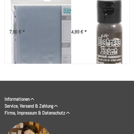
We R Ring Photo
Tim Holtz Distress
Sleeves 12"X12"
Paint Flip Top 1oz-
10/Pkg-Full Page
Ground Espresso
7,90 € *
4,89 € *
Informationen
Service, Versand & Zahlung
Firma, Impressum & Datenschutz