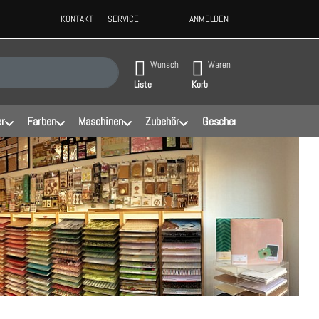
KONTAKT
SERVICE
ANMELDEN
ppen, erscheinen automatisch erste Ergebnisse. Drücken Sie die Eingabeta
Wunsch
Waren
Liste
Korb
er
Farben
Maschinen
Zubehör
Geschenke
Schablonen