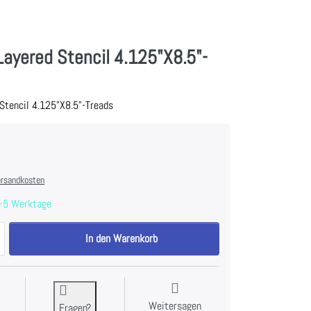
Layered Stencil 4.125"X8.5"-
Stencil 4.125"X8.5"-Treads
rsandkosten
-5 Werktage
Tim Holtz Layered Stencil 4.125"X8.5"-Treads zu 6,99 €, Menge 1.
In den Warenkorb
Weitersagen
Fragen?