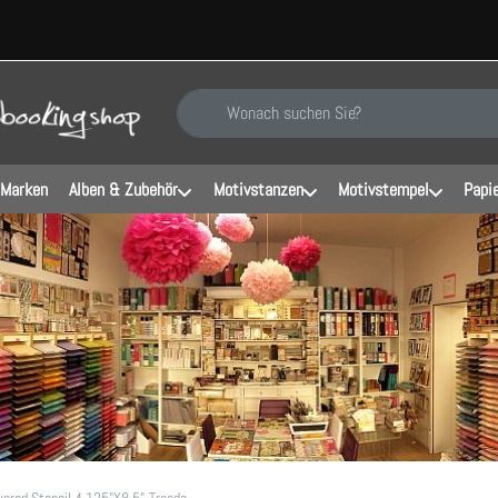
Geben Sie einen Suchbegriff ein. Während Sie ti
 Marken
Alben & Zubehör
Motivstanzen
Motivstempel
Papi
yered Stencil 4.125"X8.5"-Treads