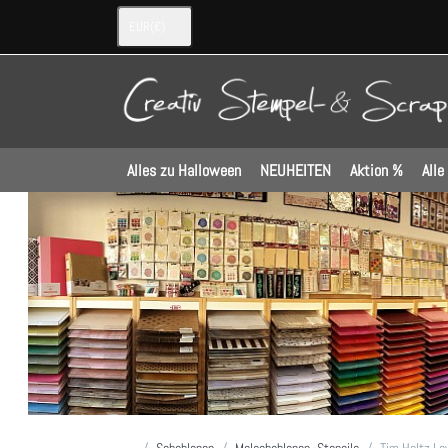
EUR
(€)
Alles zu Halloween
NEUHEITEN
Aktion %
Alle
Startseite
Schablonen
Malschablonen -Stencils
Tim Holtz La