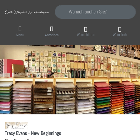
Geben Sie einen Suchbegriff ein. Während Sie
Wunschliste
Warenkorb
Menü
Anmelden
Tracy Evans - New Beginnings