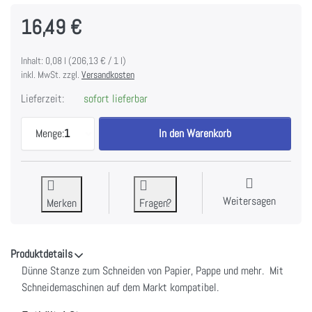
16,49 €
Inhalt: 0,08 l (206,13 € / 1 l)
inkl. MwSt. zzgl.
Versandkosten
Lieferzeit:
sofort lieferbar
Tris di foglie von Tommy Art zu 16,49 €, Menge 1.
Menge:
1
In den Warenkorb
Weitersagen
Merken
Fragen?
Produktdetails
Dünne Stanze zum Schneiden von Papier, Pappe und mehr. Mit
Schneidemaschinen auf dem Markt kompatibel.