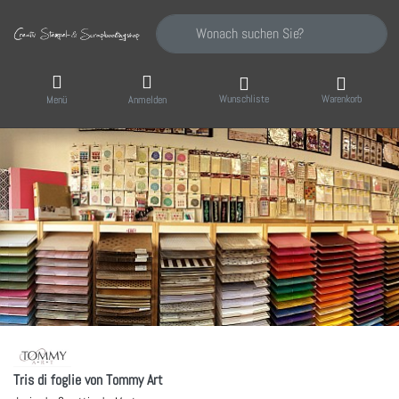
Geben Sie einen Suchbegriff ein. Während Sie
Wunschliste
Warenkorb
Menü
Anmelden
Tris di foglie von Tommy Art