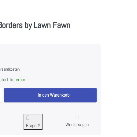
 Borders by Lawn Fawn
rsandkosten
fort lieferbar
Valentine Borders by Lawn Fawn zu 9,90 €, Menge 1.
In den Warenkorb
Weitersagen
Fragen?