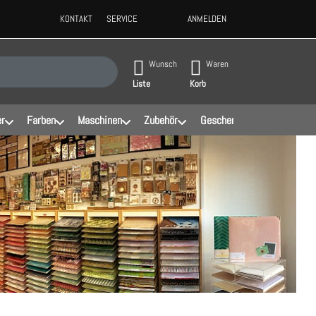
KONTAKT
SERVICE
ANMELDEN
ppen, erscheinen automatisch erste Ergebnisse. Drücken Sie die Eingabeta
Wunsch
Waren
Liste
Korb
er
Farben
Maschinen
Zubehör
Geschenke
Schablonen