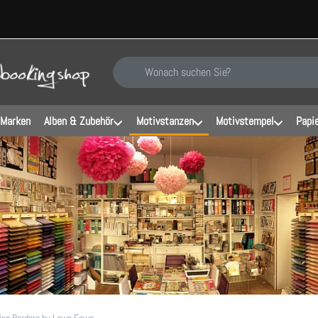
Geben Sie einen Suchbegriff ein. Während Sie ti
 Marken
Alben & Zubehör
Motivstanzen
Motivstempel
Papi
ine Borders by Lawn Fawn