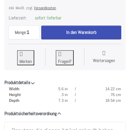
inkl. MwSt. zzgl.
Versandkosten
Lieferzeit:
sofort lieferbar
Vault Edges - Sizzix Thinlits Die Set by Tim Holtz
Menge:
1
In den Warenkorb
Weitersagen
Merken
Fragen?
Produktdetails
Width
5.6 in
/
14.22 cm
Height
.3 in
/
.76 cm
Depth
7.3 in
/
18.54 cm
Produktsicherheitsverordnung