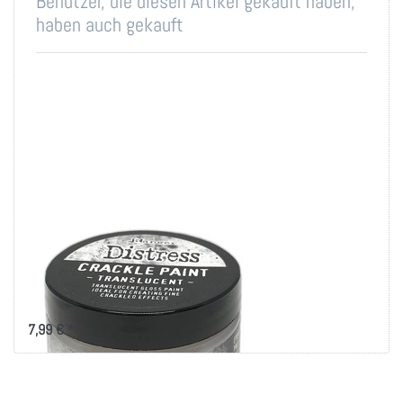
Benutzer, die diesen Artikel gekauft haben,
haben auch gekauft
Tim Holtz Distress
Crackle Paint 3oz-
Translucent
7,99 € *