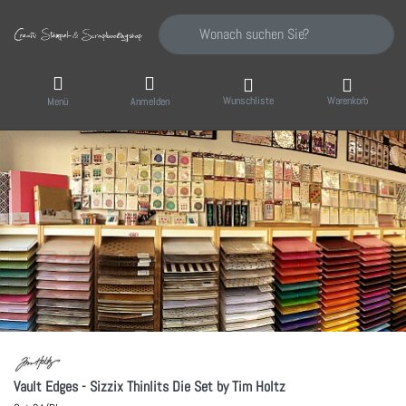
Geben Sie einen Suchbegriff ein. Während Sie
Wunschliste
Warenkorb
Menü
Anmelden
Vault Edges - Sizzix Thinlits Die Set by Tim Holtz