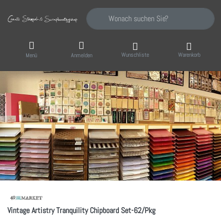
Geben Sie einen Suchbegriff ein. Während Sie
Wunschliste
Warenkorb
Menü
Anmelden
Vintage Artistry Tranquility Chipboard Set-62/Pkg