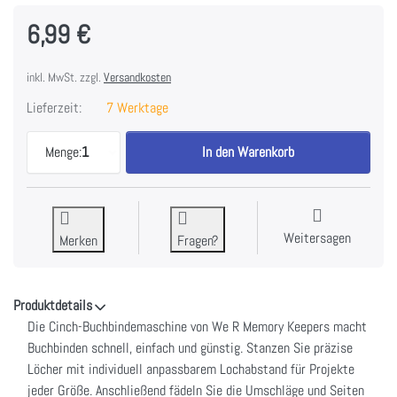
6,99 €
inkl. MwSt. zzgl.
Versandkosten
Lieferzeit:
7 Werktage
We R Memory Keepers Cinch Page Protectors 8.5"X
Menge:
1
In den Warenkorb
Weitersagen
Merken
Fragen?
Produktdetails
Die Cinch-Buchbindemaschine von We R Memory Keepers macht
Buchbinden schnell, einfach und günstig. Stanzen Sie präzise
Löcher mit individuell anpassbarem Lochabstand für Projekte
jeder Größe. Anschließend fädeln Sie die Umschläge und Seiten