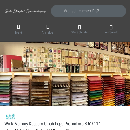
Geben Sie einen Suchbegriff ein. Während Sie
Wunschliste
Warenkorb
Menü
Anmelden
We R Memory Keepers Cinch Page Protectors 8.5"X11"