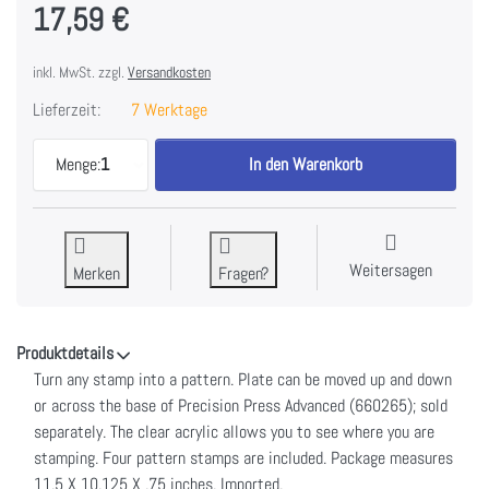
17,59 €
inkl. MwSt. zzgl.
Versandkosten
Lieferzeit:
7 Werktage
We R Memory Keepers Pattern Stamping Block 5pcs
Menge:
1
In den Warenkorb
Weitersagen
Merken
Fragen?
Produktdetails
Turn any stamp into a pattern. Plate can be moved up and down
or across the base of Precision Press Advanced (660265); sold
separately. The clear acrylic allows you to see where you are
stamping. Four pattern stamps are included. Package measures
11.5 X 10.125 X .75 inches. Imported.