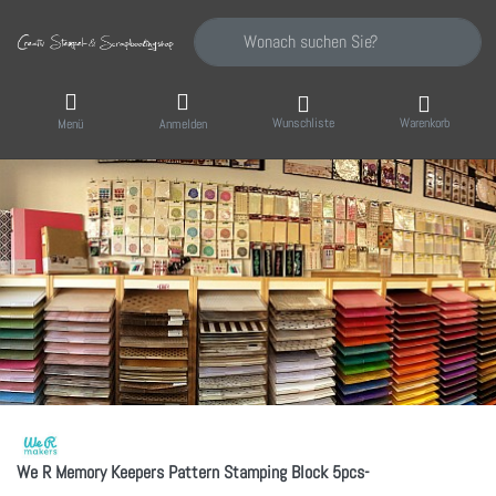
Geben Sie einen Suchbegriff ein. Während Sie
Wunschliste
Warenkorb
Menü
Anmelden
We R Memory Keepers Pattern Stamping Block 5pcs-