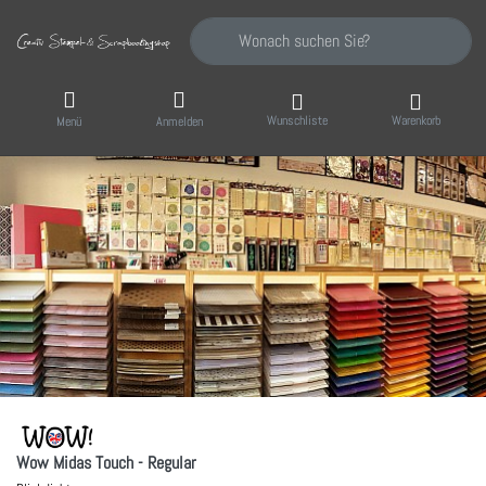
Geben Sie einen Suchbegriff ein. Während Sie
Wunschliste
Warenkorb
Menü
Anmelden
Wow Midas Touch - Regular